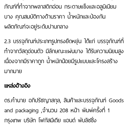
ภัณฑ์ที่ทำจากพลาสติกอ่อน กระดาษแข็งและอลูมิเนียม
บาง คุณสมบัติทางด้านราคา น้ำหนักและป้องกัน
ผลิตภัณฑ์จะอยู่ระดับปานกลาง
2.3 บรรจุภัณฑ์ประเภทรูปทรงยืดหยุ่น ได้แก่ บรรจุภัณฑ์ที่
ทำจากวัสดุอ่อนตัว มีลักษณะแผ่นบาง ได้รับความนิยมสูง
เนื่องจากมีราคาถูก น้ำหนักน้อยมีรูปแบบและโครงสร้าง
มากมาย
แหล่งอ้างอิง
ดร.คำนาย อภิปรัชญาสกุล, สินค้าและบรรจุภัณฑ์ Goods
and packaging ,จำนวน 208 หน้า พิมพ์ครั้งที่ 1
กรุงเทพ บริษัท โฟกัสมีเดีย แอนด์ พับลิชชิ่ง